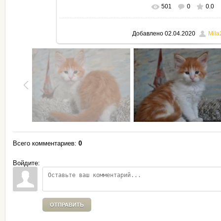
501
0
0.0
В реальном размере
795x530
Добавлено
02.04.2020
Mila
Всего комментариев
:
0
Войдите:
ОТПРАВИТЬ