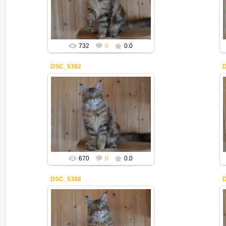
Mila2409
732
0
0.0
DSC_5392
17.03.2019
Mila2409
670
0
0.0
DSC_5388
17.03.2019