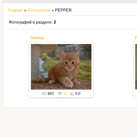
Главная
»
Фотоальбом
» PEPPER
Фотографий в разделе
:
2
Пэппер
П
16.09.2018
Mila2409
862
0
0.0