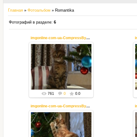
Главная
»
Фотоальбом
» Romantika
Фотографий в разделе
:
6
imgonline-com-ua-CompressBySize-Tp1ubHmd1nfEmCpL
25.12.2018
Mila2409
761
0
0.0
imgonline-com-ua-CompressBySize-98d85BHLC31YK
25.12.2018