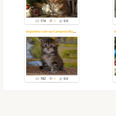
Mila2409
774
0
0.0
imgonline-com-ua-CompressBySize-EaC1vi0olDwdUYIV
25.12.2018
Mila2409
782
0
0.0