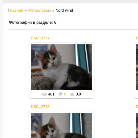
Главная
»
Фотоальбом
» Nord wind
Фотографий в разделе
:
6
DSC_2737
15.11.2020
Mila2409
461
0
0.0
DSC_2735
15.11.2020