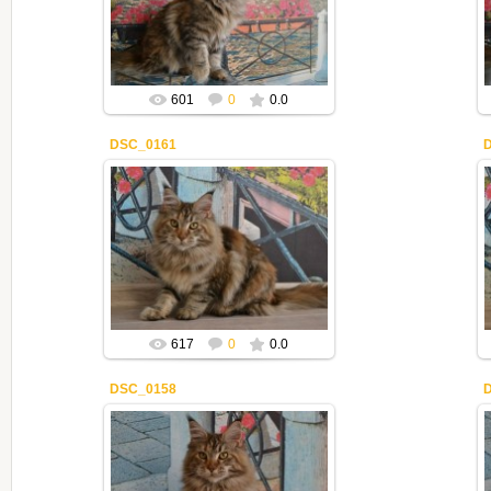
Mila2409
601
0
0.0
DSC_0161
30.12.2019
Mila2409
617
0
0.0
DSC_0158
30.12.2019