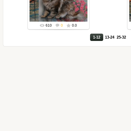
Mila2409
610
0
0.0
1-12
13-24
25-32