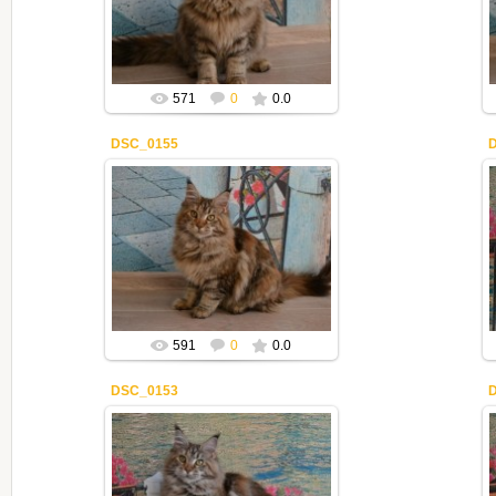
Mila2409
571
0
0.0
DSC_0155
30.12.2019
Mila2409
591
0
0.0
DSC_0153
30.12.2019