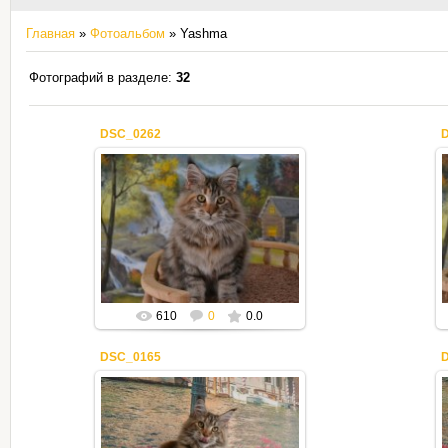
Главная
»
Фотоальбом
» Yashma
Фотографий в разделе
:
32
DSC_0262
30.12.2019
Mila2409
610
0
0.0
DSC_0165
30.12.2019