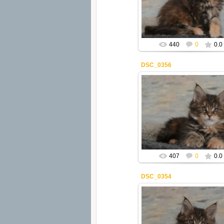
Mila2409
440
0
0.0
DSC_0356
22.02.2021
Mila2409
407
0
0.0
DSC_0354
22.02.2021