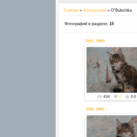
Главная
»
Фотоальбом
» O"Bulochka
Фотографий в разделе
:
15
DSC_0865
22.02.2021
Mila2409
434
0
0.0
DSC_0861
22.02.2021