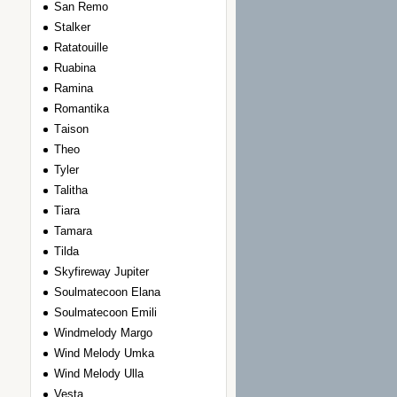
San Remo
Stalker
Ratatouille
Ruabina
Ramina
Romantika
Тaison
Theo
Tyler
Talitha
Tiara
Tamara
Tilda
Skyfireway Jupiter
Soulmatecoon Elana
Soulmatecoon Emili
Windmelody Margo
Wind Melody Umka
Wind Melody Ulla
Vesta