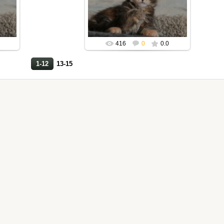
Mila2409
416
0
0.0
1-12
13-15