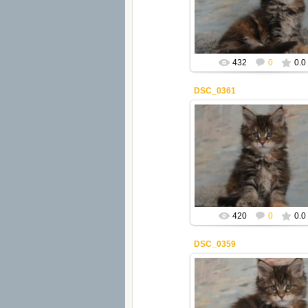
Mila2409
432
0
0.0
DSC_0361
22.02.2021
Mila2409
420
0
0.0
DSC_0359
22.02.2021