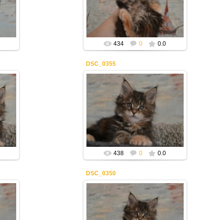
Mila2409
434
0
0.0
DSC_0355
22.02.2021
Mila2409
438
0
0.0
DSC_0350
22.02.2021