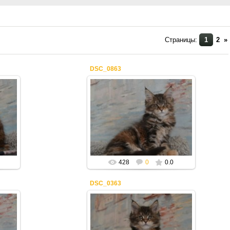
Страницы
:
1
2
»
DSC_0863
22.02.2021
Mila2409
428
0
0.0
DSC_0363
22.02.2021