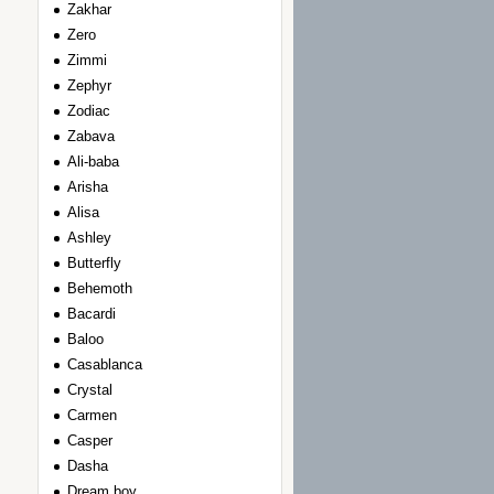
Zakhar
Zero
Zimmi
Zephyr
Zodiac
Zabava
Ali-baba
Arisha
Alisa
Ashley
Вutterfly
Вehemoth
Вacardi
Вaloo
Сasablanca
Сrystal
Сarmen
Сasper
Dasha
Dream boy