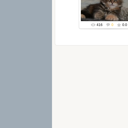
Mila2409
416
0
0.0