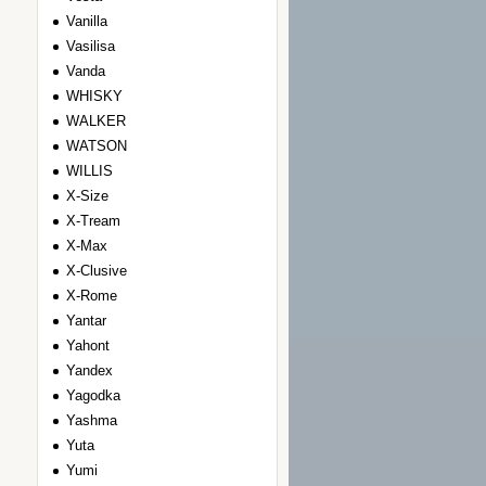
Vanilla
Vasilisa
Vanda
WHISKY
WALKER
WATSON
WILLIS
Х-Size
Х-Tream
Х-Max
Х-Clusive
Х-Rome
Yantar
Yahont
Yandex
Yagodka
Yashma
Yuta
Yumi