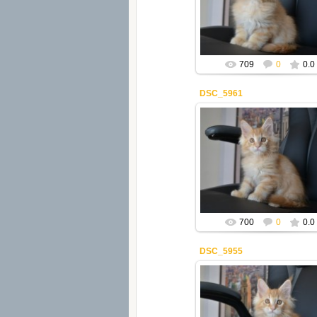
Mila2409
709
0
0.0
DSC_5961
08.04.2019
Mila2409
700
0
0.0
DSC_5955
08.04.2019