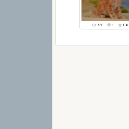
Mila2409
730
0
0.0