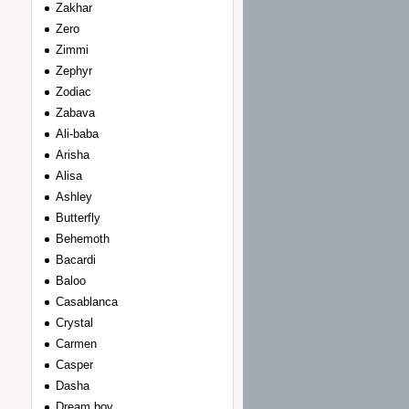
Zakhar
Zero
Zimmi
Zephyr
Zodiac
Zabava
Ali-baba
Arisha
Alisa
Ashley
Вutterfly
Вehemoth
Вacardi
Вaloo
Сasablanca
Сrystal
Сarmen
Сasper
Dasha
Dream boy