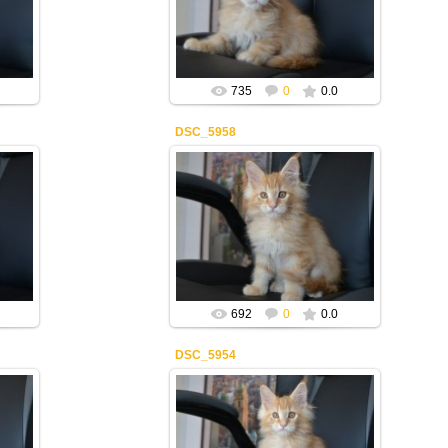
Mila2409
735
0
0.0
DSC_5958
08.04.2019
Mila2409
692
0
0.0
DSC_5954
08.04.2019