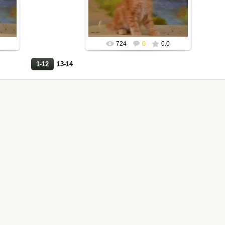
Mila2409
724
0
0.0
1-12
13-14