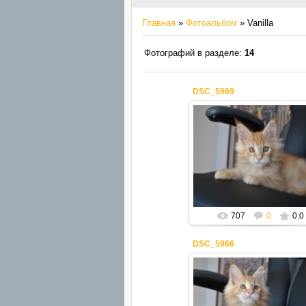
Главная
»
Фотоальбом
» Vanilla
Фотографий в разделе
:
14
DSC_5969
08.04.2019
Mila2409
707
0
0.0
DSC_5966
08.04.2019