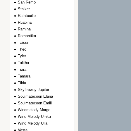
San Remo
Stalker
Ratatouille
Ruabina
Ramina
Romantika
Тaison
Theo
Tyler
Talitha
Tiara
Tamara
Tilda
Skyfireway Jupiter
Soulmatecoon Elana
Soulmatecoon Emili
Windmelody Margo
Wind Melody Umka
Wind Melody Ulla
Vesta