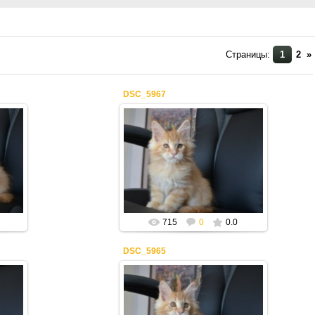
Страницы
:
1
2
»
DSC_5967
08.04.2019
Mila2409
715
0
0.0
DSC_5965
08.04.2019