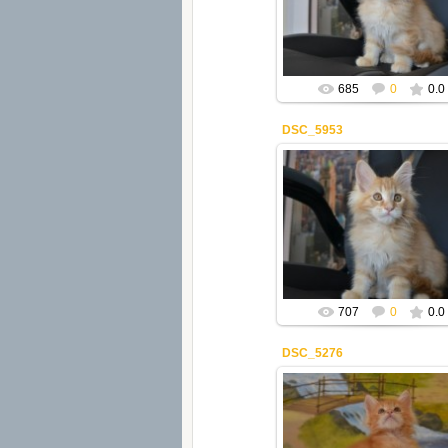
Mila2409
685
0
0.0
DSC_5953
08.04.2019
Mila2409
707
0
0.0
DSC_5276
20.03.2019