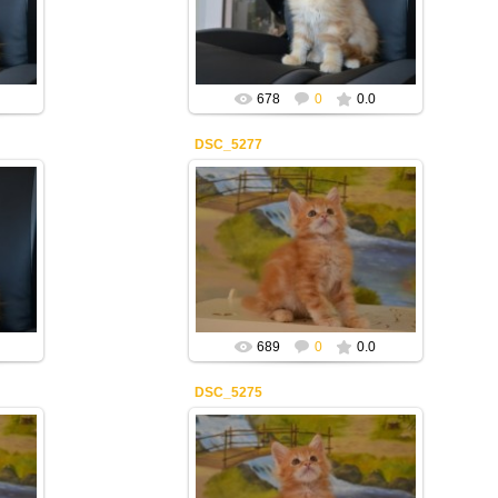
Mila2409
678
0
0.0
DSC_5277
20.03.2019
Mila2409
689
0
0.0
DSC_5275
20.03.2019