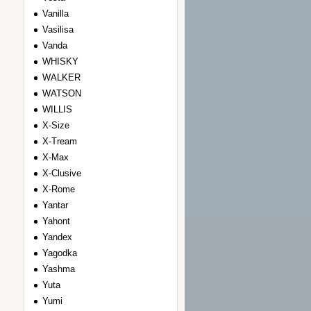
Vanilla
Vasilisa
Vanda
WHISKY
WALKER
WATSON
WILLIS
Х-Size
Х-Tream
Х-Max
Х-Clusive
Х-Rome
Yantar
Yahont
Yandex
Yagodka
Yashma
Yuta
Yumi