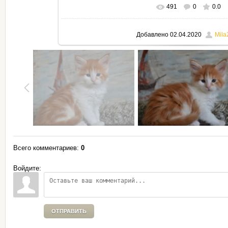
491
0
0.0
В реальном размере
795x530
Добавлено
02.04.2020
Mila
Всего комментариев
:
0
Войдите:
ОТПРАВИТЬ