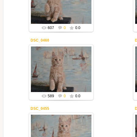
Mila2409
607
0
0.0
DSC_0460
02.05.2020
Mila2409
589
0
0.0
DSC_0455
02.05.2020