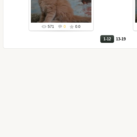
Mila2409
571
0
0.0
1-12
13-19