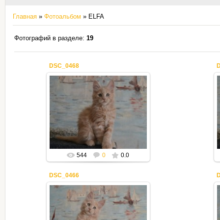
Главная
»
Фотоальбом
» ELFA
Фотографий в разделе
:
19
DSC_0468
02.05.2020
Mila2409
544
0
0.0
DSC_0466
02.05.2020