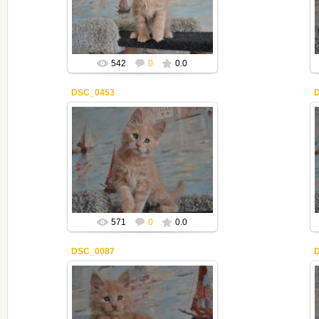
Mila2409
542
0
0.0
DSC_0453
02.05.2020
Mila2409
571
0
0.0
DSC_0087
12.04.2020