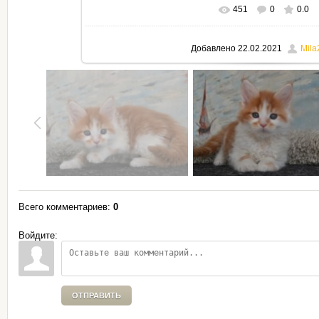
451
0
0.0
В реальном размере
795x530
Добавлено
22.02.2021
Mila
Всего комментариев
:
0
Войдите:
ОТПРАВИТЬ