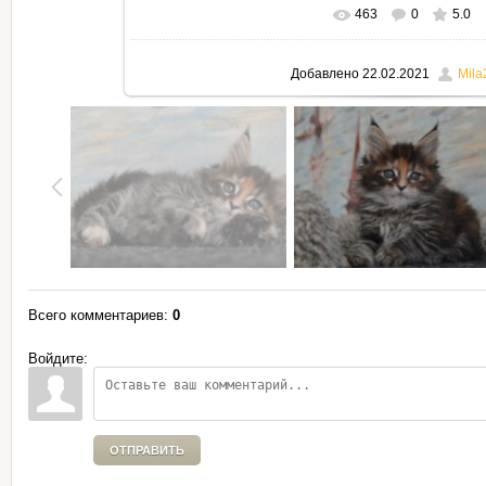
463
0
5.0
В реальном размере
795x530
Добавлено
22.02.2021
Mila
Всего комментариев
:
0
Войдите:
ОТПРАВИТЬ