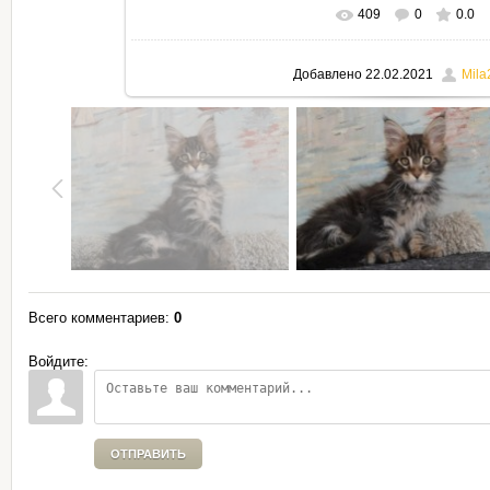
409
0
0.0
В реальном размере
795x530
Добавлено
22.02.2021
Mila
Всего комментариев
:
0
Войдите:
ОТПРАВИТЬ