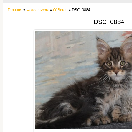
Главная
»
Фотоальбом
»
O"Baton
» DSC_0884
DSC_0884