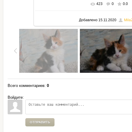
423
0
0.0
В реальном размере
795x530
Добавлено
15.11.2020
Mila
Всего комментариев
:
0
Войдите:
ОТПРАВИТЬ