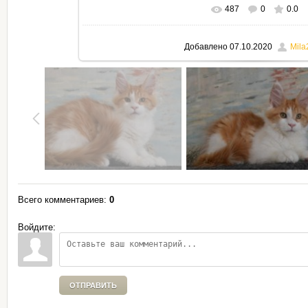
487
0
0.0
В реальном размере
795x530
Добавлено
07.10.2020
Mila
Всего комментариев
:
0
Войдите:
ОТПРАВИТЬ