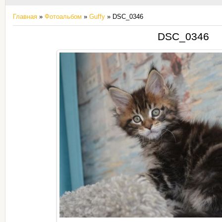
Главная
»
Фотоальбом
»
Guffy
» DSC_0346
DSC_0346