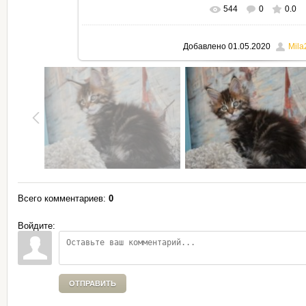
544
0
0.0
В реальном размере
795x530
Добавлено
01.05.2020
Mila
Всего комментариев
:
0
Войдите:
ОТПРАВИТЬ