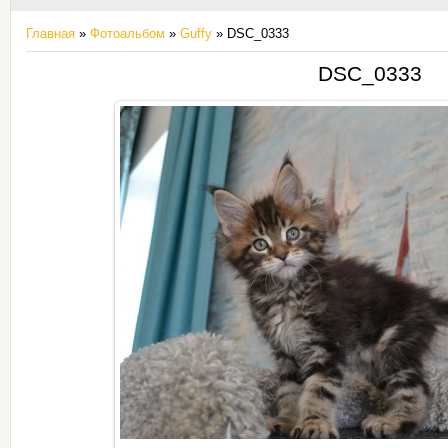
Главная
»
Фотоальбом
»
Guffy
» DSC_0333
DSC_0333