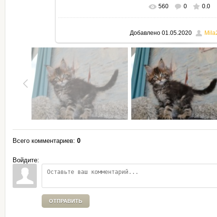
560
0
0.0
В реальном размере
795x530
Добавлено
01.05.2020
Mila
Всего комментариев
:
0
Войдите:
ОТПРАВИТЬ