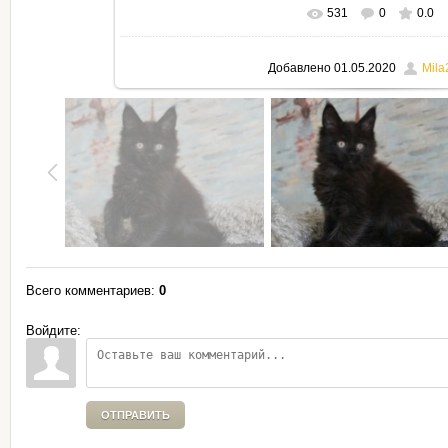
531
0
0.0
В реальном размере
795x530
Добавлено
01.05.2020
Mila
Всего комментариев
:
0
Войдите:
ОТПРАВИТЬ