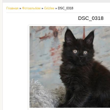
Главная
»
Фотоальбом
»
Grizlee
» DSC_0318
DSC_0318