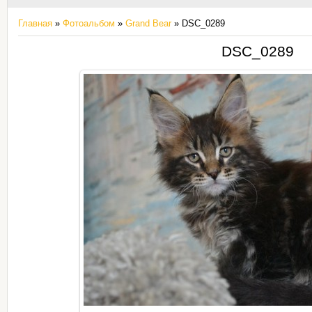
Главная
»
Фотоальбом
»
Grand Bear
» DSC_0289
DSC_0289