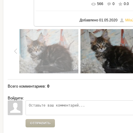
566
0
0.0
В реальном размере
795x530
Добавлено
01.05.2020
Mila
Всего комментариев
:
0
Войдите:
ОТПРАВИТЬ