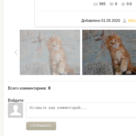
565
0
0.0
В реальном размере
795x530
Добавлено
01.05.2020
Mila
Всего комментариев
:
0
Войдите:
ОТПРАВИТЬ