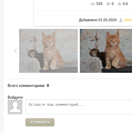
535
0
0.0
В реальном размере
795x530
Добавлено
01.05.2020
Mila
Всего комментариев
:
0
Войдите:
ОТПРАВИТЬ