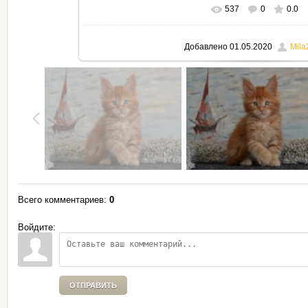
537
0
0.0
В реальном размере
795x530
Добавлено
01.05.2020
Mila
Всего комментариев
:
0
Войдите:
ОТПРАВИТЬ