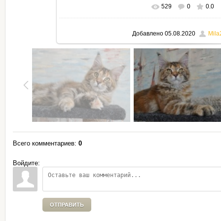
529
0
0.0
В реальном размере
795x530
Добавлено
05.08.2020
Mila
Всего комментариев
:
0
Войдите:
ОТПРАВИТЬ