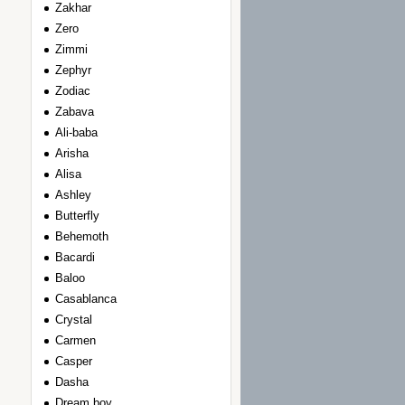
Zakhar
Zero
Zimmi
Zephyr
Zodiac
Zabava
Ali-baba
Arisha
Alisa
Ashley
Вutterfly
Вehemoth
Вacardi
Вaloo
Сasablanca
Сrystal
Сarmen
Сasper
Dasha
Dream boy