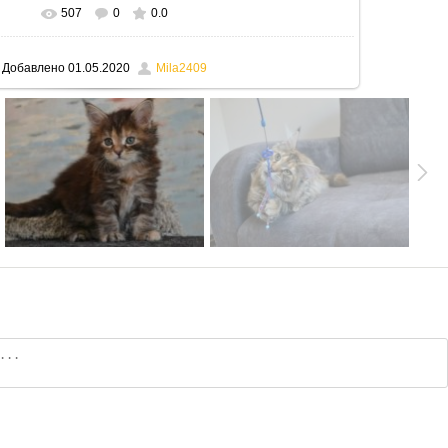
507
0
0.0
В реальном размере
795x530
/ 121.3Kb
Добавлено
01.05.2020
Mila2409