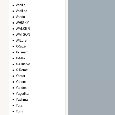
Vanilla
Vasilisa
Vanda
WHISKY
WALKER
WATSON
WILLIS
Х-Size
Х-Tream
Х-Max
Х-Clusive
Х-Rome
Yantar
Yahont
Yandex
Yagodka
Yashma
Yuta
Yumi