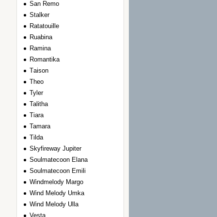
San Remo
Stalker
Ratatouille
Ruabina
Ramina
Romantika
Тaison
Theo
Tyler
Talitha
Tiara
Tamara
Tilda
Skyfireway Jupiter
Soulmatecoon Elana
Soulmatecoon Emili
Windmelody Margo
Wind Melody Umka
Wind Melody Ulla
Vesta