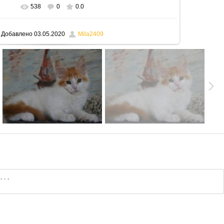
538
0
0.0
В реальном размере
795x530
/ 120.1Kb
Добавлено
03.05.2020
Mila2409