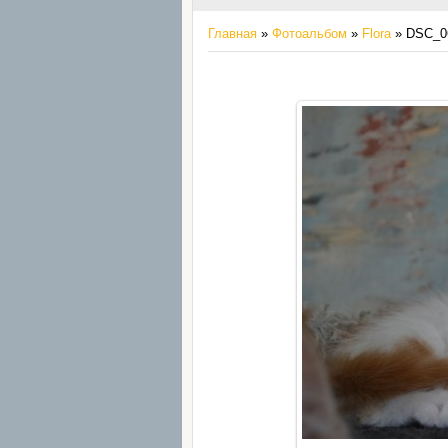
Главная
»
Фотоальбом
»
Flora
» DSC_0