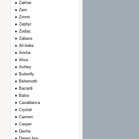
Zakhar
Zero
Zimmi
Zephyr
Zodiac
Zabava
Ali-baba
Arisha
Alisa
Ashley
Вutterfly
Вehemoth
Вacardi
Вaloo
Сasablanca
Сrystal
Сarmen
Сasper
Dasha
Dream boy