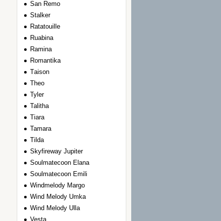
San Remo
Stalker
Ratatouille
Ruabina
Ramina
Romantika
Тaison
Theo
Tyler
Talitha
Tiara
Tamara
Tilda
Skyfireway Jupiter
Soulmatecoon Elana
Soulmatecoon Emili
Windmelody Margo
Wind Melody Umka
Wind Melody Ulla
Vesta