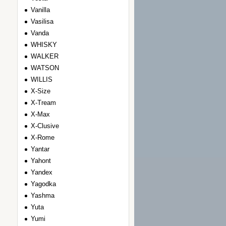
Vanilla
Vasilisa
Vanda
WHISKY
WALKER
WATSON
WILLIS
Х-Size
Х-Tream
Х-Max
Х-Clusive
Х-Rome
Yantar
Yahont
Yandex
Yagodka
Yashma
Yuta
Yumi