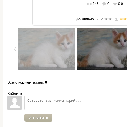
548
0
0.0
В реальном размере
795x530
Добавлено
12.04.2020
Mila
Всего комментариев
:
0
Войдите:
ОТПРАВИТЬ