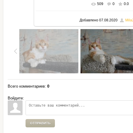
509
0
0.0
В реальном размере
795x530
Добавлено
07.08.2020
Mila
Всего комментариев
:
0
Войдите:
ОТПРАВИТЬ