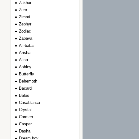
Zakhar
Zero
Zimmi
Zephyr
Zodiac
Zabava
Ali-baba
Arisha
Alisa
Ashley
Вutterfly
Вehemoth
Вacardi
Вaloo
Сasablanca
Сrystal
Сarmen
Сasper
Dasha
Dream boy