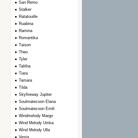
San Remo
Stalker
Ratatouille
Ruabina
Ramina
Romantika
Тaison
Theo
Tyler
Talitha
Tiara
Tamara
Tilda
Skyfireway Jupiter
Soulmatecoon Elana
Soulmatecoon Emili
Windmelody Margo
Wind Melody Umka
Wind Melody Ulla
Vesta