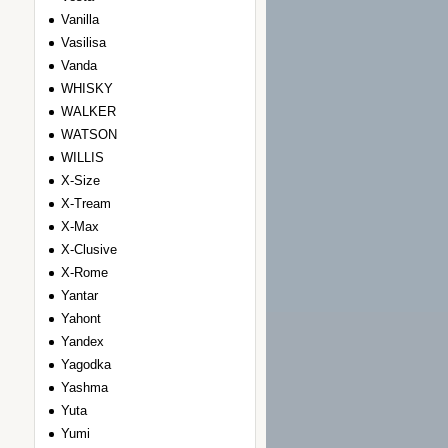
Vanilla
Vasilisa
Vanda
WHISKY
WALKER
WATSON
WILLIS
Х-Size
Х-Tream
Х-Max
Х-Clusive
Х-Rome
Yantar
Yahont
Yandex
Yagodka
Yashma
Yuta
Yumi