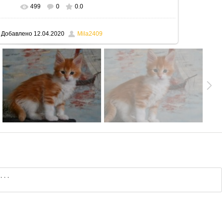
499
0
0.0
В реальном размере
795x530
/ 135.0Kb
Добавлено
12.04.2020
Mila2409