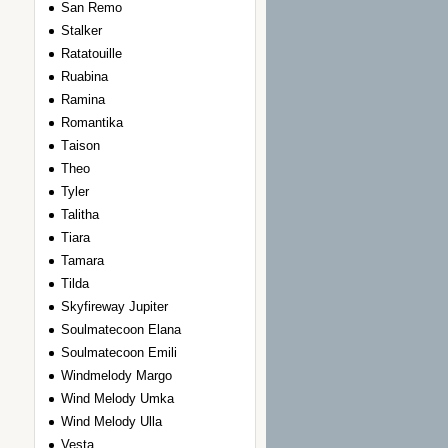
San Remo
Stalker
Ratatouille
Ruabina
Ramina
Romantika
Тaison
Theo
Tyler
Talitha
Tiara
Tamara
Tilda
Skyfireway Jupiter
Soulmatecoon Elana
Soulmatecoon Emili
Windmelody Margo
Wind Melody Umka
Wind Melody Ulla
Vesta