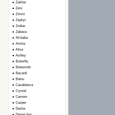
Zakhar
Zero
Zimmi
Zephyr
Zodiac
Zabava
Ali-baba
Arisha
Alisa
Ashley
Вutterfly
Вehemoth
Вacardi
Вaloo
Сasablanca
Сrystal
Сarmen
Сasper
Dasha
Dream boy