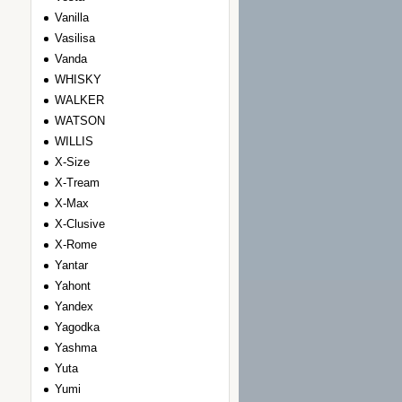
Vanilla
Vasilisa
Vanda
WHISKY
WALKER
WATSON
WILLIS
Х-Size
Х-Tream
Х-Max
Х-Clusive
Х-Rome
Yantar
Yahont
Yandex
Yagodka
Yashma
Yuta
Yumi