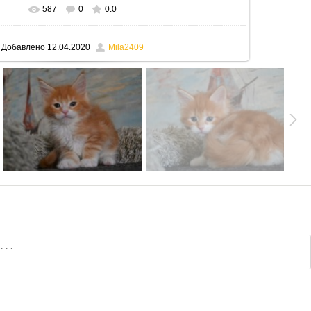
587
0
0.0
В реальном размере
795x530
/ 129.2Kb
Добавлено
12.04.2020
Mila2409