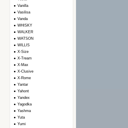
Vanilla
Vasilisa
Vanda
WHISKY
WALKER
WATSON
WILLIS
Х-Size
Х-Tream
Х-Max
Х-Clusive
Х-Rome
Yantar
Yahont
Yandex
Yagodka
Yashma
Yuta
Yumi