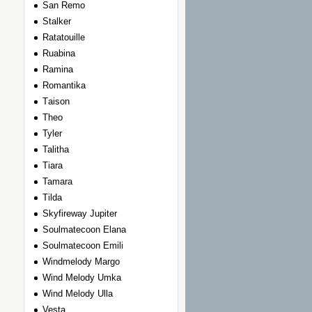
San Remo
Stalker
Ratatouille
Ruabina
Ramina
Romantika
Тaison
Theo
Tyler
Talitha
Tiara
Tamara
Tilda
Skyfireway Jupiter
Soulmatecoon Elana
Soulmatecoon Emili
Windmelody Margo
Wind Melody Umka
Wind Melody Ulla
Vesta