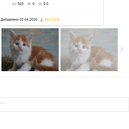
503
0
0.0
В реальном размере
795x530
/ 122.2Kb
Добавлено
02.04.2020
Mila2409