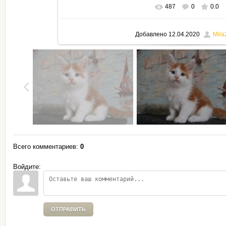
487
0
0.0
В реальном размере
795x530
Добавлено
12.04.2020
Mila
Всего комментариев
:
0
Войдите:
ОТПРАВИТЬ