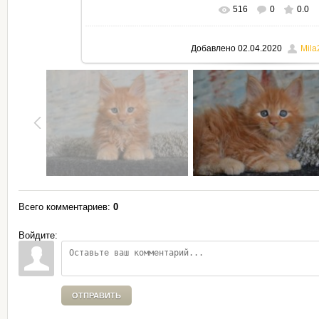
516
0
0.0
В реальном размере
795x530
Добавлено
02.04.2020
Mila
Всего комментариев
:
0
Войдите:
ОТПРАВИТЬ