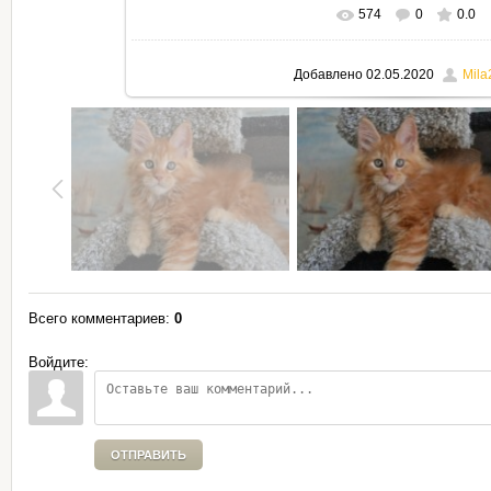
574
0
0.0
В реальном размере
795x530
Добавлено
02.05.2020
Mila
Всего комментариев
:
0
Войдите:
ОТПРАВИТЬ