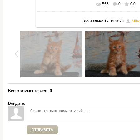
555
0
0.0
В реальном размере
795x530
Добавлено
12.04.2020
Mila
Всего комментариев
:
0
Войдите:
ОТПРАВИТЬ