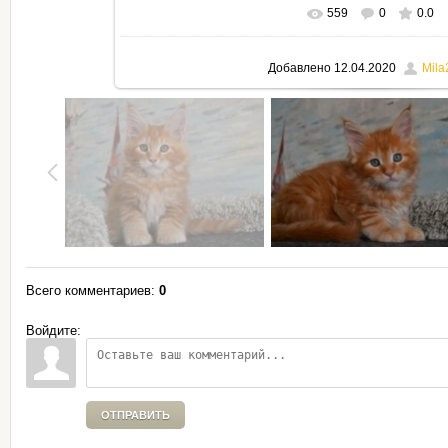
559
0
0.0
В реальном размере
795x530
Добавлено
12.04.2020
Mila
Всего комментариев
:
0
Войдите:
ОТПРАВИТЬ