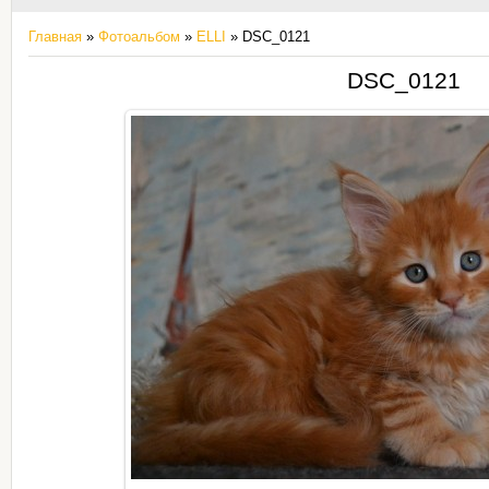
Главная
»
Фотоальбом
»
ELLI
» DSC_0121
DSC_0121