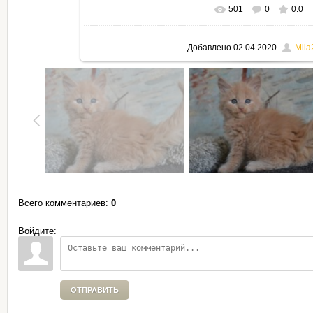
501
0
0.0
В реальном размере
795x530
Добавлено
02.04.2020
Mila
Всего комментариев
:
0
Войдите:
ОТПРАВИТЬ