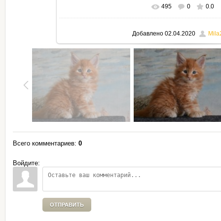
495
0
0.0
В реальном размере
795x530
Добавлено
02.04.2020
Mila
Всего комментариев
:
0
Войдите:
ОТПРАВИТЬ