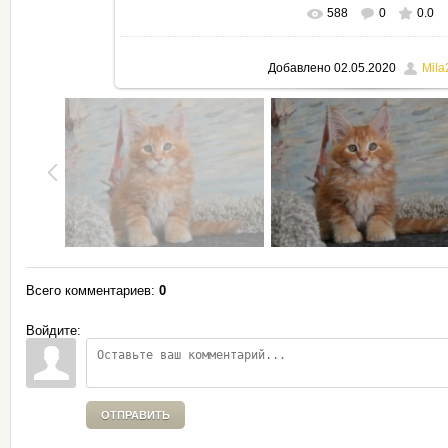
588
0
0.0
В реальном размере
795x530
Добавлено
02.05.2020
Mila
Всего комментариев
:
0
Войдите:
ОТПРАВИТЬ