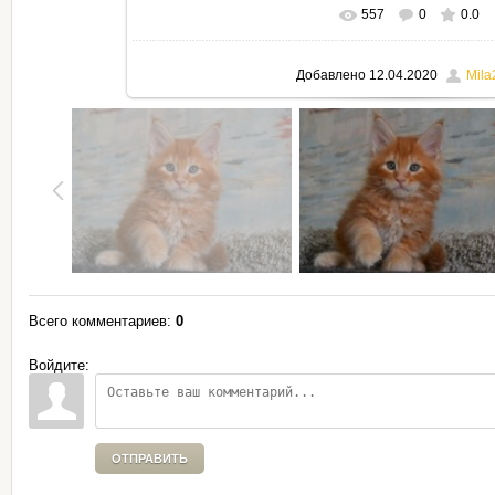
557
0
0.0
В реальном размере
795x530
Добавлено
12.04.2020
Mila
Всего комментариев
:
0
Войдите:
ОТПРАВИТЬ