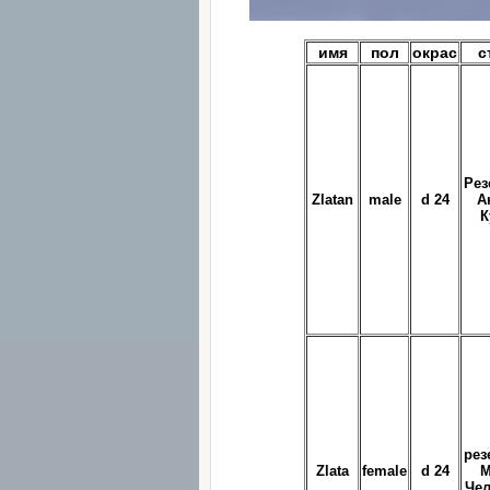
имя
пол
окрас
с
Рез
Zlatan
male
d 24
А
К
рез
Zlata
female
d 24
М
Че