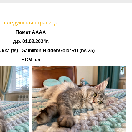
следующая страница
Помет AAAA
д.р. 01.02.2024г.
kka (fs) Gamilton HiddenGold*RU (ns 25)
HCM n/n