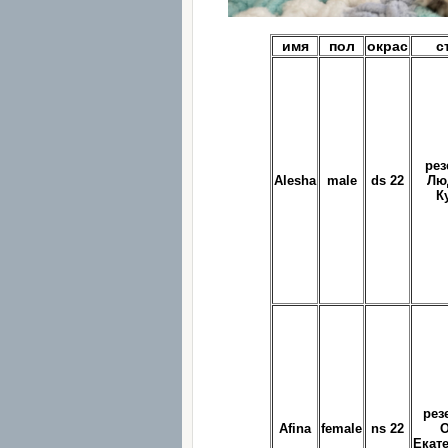
имя
пол
окрас
с
рез
Alesha
male
ds 22
Лю
К
рез
Afina
female
ns 22
О
Екат