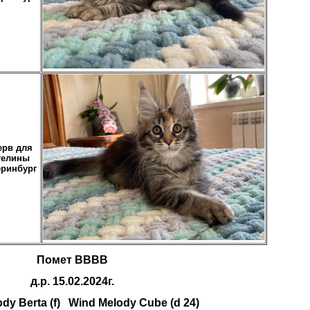
ерв для
гелины
еринбург
Помет BBBВ
д.р. 15.02.2024г.
dy Berta (f) Wind Melody Cube (d 24)