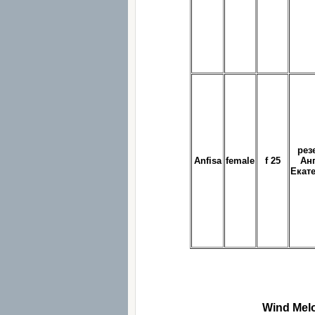
рез
Anfisa
female
f 25
Ан
Екат
Wind Melo