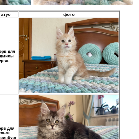
татус
фото
ерв для
дмилы
урган
ерв для
льги
еринбург