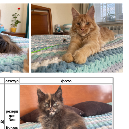
статус
фото
резерв
для
Зои
й)
Курган