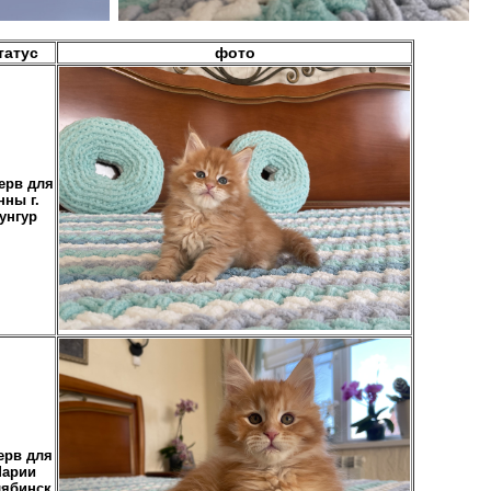
татус
фото
ерв для
нны г.
унгур
ерв для
арии
лябинск