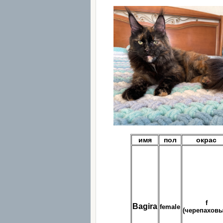
имя
пол
окрас
f
Bagira
female
(черепаховы