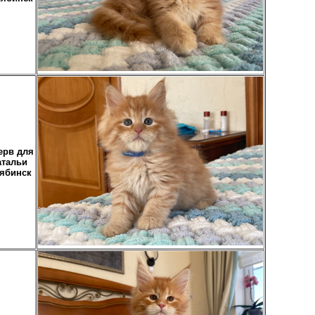
ерв для
атальи
ябинск