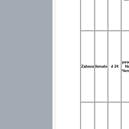
рез
Zabava
female
d 24
Н
Чел