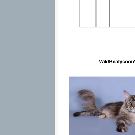
WildBeatycoon*s