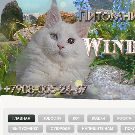
ГЛАВНАЯ
НОВОСТИ
КОТ
КОШКИ
КОТЯТА
ВЫПУСКНИКИ
О ПОРОДЕ
НАПИШИТЕ НАМ
ПОК